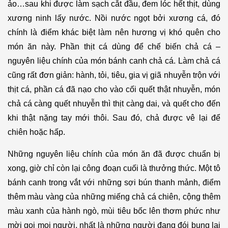
ảo…sau khi được làm sạch cắt đầu, đem lóc hết thịt, dùng
xương ninh lấy nước. Nồi nước ngọt bởi xương cá, đó
chính là điểm khác biệt làm nên hương vị khó quên cho
món ăn này. Phần thịt cá dùng để chế biến chả cá –
nguyên liệu chính của món bánh canh chả cá. Làm chả cá
cũng rất đơn giản: hành, tỏi, tiêu, gia vị giã nhuyễn trộn với
thịt cá, phần cá đã nạo cho vào cối quết thật nhuyễn, món
chả cá càng quết nhuyễn thì thịt càng dai, và quết cho đến
khi thật nặng tay mới thôi. Sau đó, chả được vê lại để
chiên hoặc hấp.
Những nguyên liệu chính của món ăn đã được chuẩn bị
xong, giờ chỉ còn lại công đoạn cuối là thưởng thức. Một tô
bánh canh trong vắt với những sợi bún thanh mảnh, điểm
thêm màu vàng của những miếng chả cá chiên, cộng thêm
màu xanh của hành ngò, mùi tiêu bốc lên thơm phức như
mời gọi mọi người, nhất là những người đang đói bụng lại