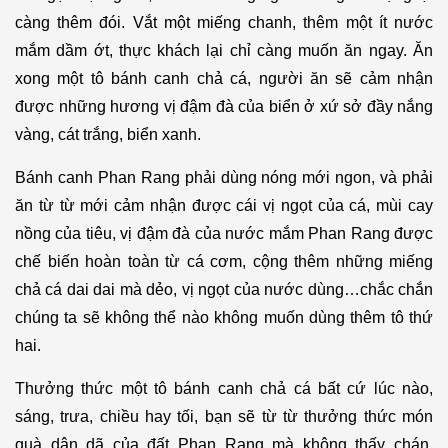
càng thêm đói. Vắt một miếng chanh, thêm một ít nước
mắm dầm ớt, thực khách lại chỉ càng muốn ăn ngay. Ăn
xong một tô bánh canh chả cá, người ăn sẽ cảm nhận
được những hương vị đậm đà của biển ở xứ sở đầy nắng
vàng, cát trắng, biển xanh.
Bánh canh Phan Rang phải dùng nóng mới ngon, và phải
ăn từ từ mới cảm nhận được cái vị ngọt của cá, mùi cay
nồng của tiêu, vị đậm đà của nước mắm Phan Rang được
chế biến hoàn toàn từ cá cơm, cộng thêm những miếng
chả cá dai dai mà dẻo, vị ngọt của nước dùng…chắc chắn
chúng ta sẽ không thể nào không muốn dùng thêm tô thứ
hai.
Thưởng thức một tô bánh canh chả cá bất cứ lúc nào,
sáng, trưa, chiều hay tối, bạn sẽ từ từ thưởng thức món
quà dân dã của đất Phan Rang mà không thấy chán.