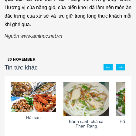
Hương vị của nắng gió, của biển khơi đã làm nên món ăn
đặc trưng của xứ sở và lưu giữ trong lòng thực khách mỗi
khi ghé qua.
Nguồn www.amthuc.net.vn
30
NOVEMBER
Tin tức khác
Hải sản
Bánh canh chả cá
Hấp dẫn 
Phan Rang
Nin