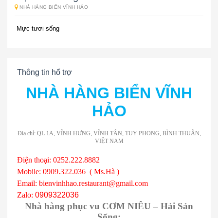
NHÀ HÀNG BIỂN VĨNH HẢO
Mực tươi sống
Thông tin hổ trợ
NHÀ HÀNG BIỂN VĨNH
HẢO
Địa chỉ: QL 1A, VĨNH HƯNG, VĨNH TÂN, TUY PHONG, BÌNH THUẬN,
VIỆT NAM
Điện thoại: 0252.222.8882
Mobile: 0909.322.036 ( Ms.Hà )
Email: bienvinhhao.restaurant@gmail.com
Zalo:
0909322036
Nhà hàng phục vu CƠM NIÊU – Hải Sản
Sống: