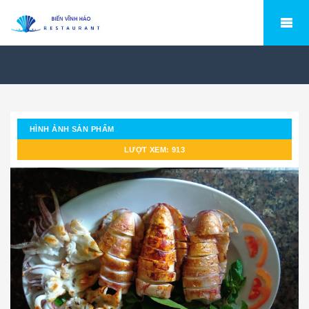
HÌNH ẢNH SẢN PHẨM
LƯỢT XEM: 913